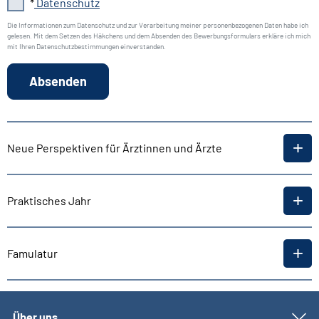
*
Datenschutz
Die Informationen zum Datenschutz und zur Verarbeitung meiner personenbezogenen Daten habe ich
gelesen. Mit dem Setzen des Häkchens und dem Absenden des Bewerbungsformulars erkläre ich mich
mit Ihren Datenschutzbestimmungen einverstanden.
Absenden
Neue Perspektiven für Ärztinnen und Ärzte
Praktisches Jahr
Famulatur
Über uns